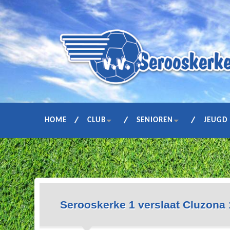
HOME
CLUB
SENIOREN
JEUGD
Serooskerke 1 verslaat Cluzona 