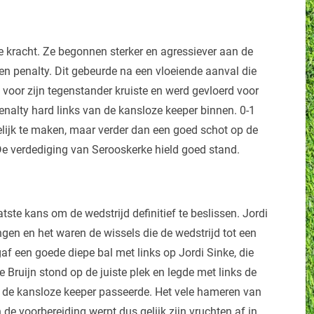
e kracht. Ze begonnen sterker en agressiever aan de
en penalty. Dit gebeurde na een vloeiende aanval die
voor zijn tegenstander kruiste en werd gevloerd voor
enalty hard links van de kansloze keeper binnen. 0-1
elijk te maken, maar verder dan een goed schot op de
De verdediging van Serooskerke hield goed stand.
ste kans om de wedstrijd definitief te beslissen. Jordi
en en het waren de wissels die de wedstrijd tot een
f een goede diepe bal met links op Jordi Sinke, die
e Bruijn stond op de juiste plek en legde met links de
en de kansloze keeper passeerde. Het vele hameren van
de voorbereiding werpt dus gelijk zijn vruchten af in