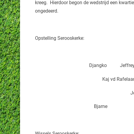
kreeg. Hierdoor begon de wedstrijd een kwartie
ongedeerd.
Opstelling Serooskerke:
Djangko Jef
Kaj vd Ra
J
Bjarne
Wissels Serooskerke: