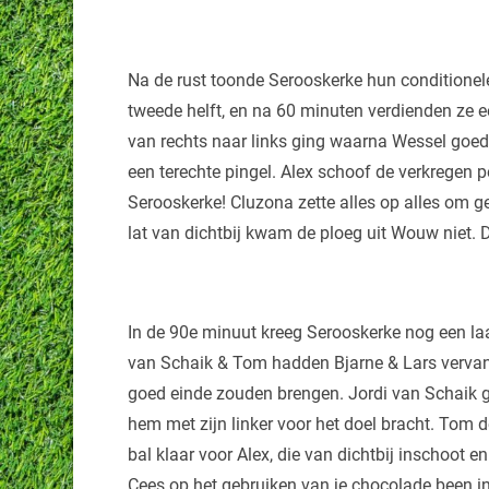
Na de rust toonde Serooskerke hun conditionel
tweede helft, en na 60 minuten verdienden ze e
van rechts naar links ging waarna Wessel goed 
een terechte pingel. Alex schoof de verkregen p
Serooskerke! Cluzona zette alles op alles om g
lat van dichtbij kwam de ploeg uit Wouw niet. 
In de 90e minuut kreeg Serooskerke nog een laat
van Schaik & Tom hadden Bjarne & Lars vervang
goed einde zouden brengen. Jordi van Schaik ga
hem met zijn linker voor het doel bracht. Tom d
bal klaar voor Alex, die van dichtbij inschoot 
Cees op het gebruiken van je chocolade been in 