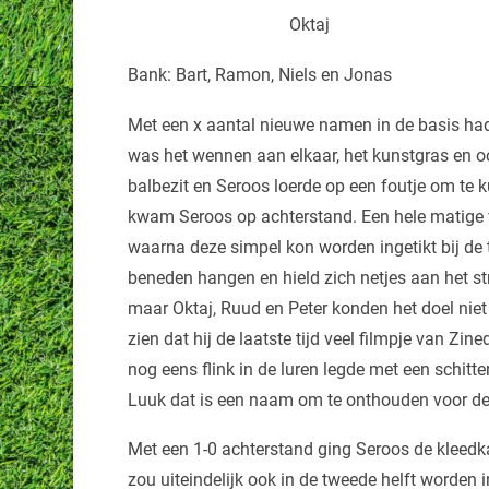
Oktaj
Bank: Bart, Ramon, Niels en Jonas
Met een x aantal nieuwe namen in de basis had 
was het wennen aan elkaar, het kunstgras en o
balbezit en Seroos loerde op een foutje om te 
kwam Seroos op achterstand. Een hele matige v
waarna deze simpel kon worden ingetikt bij de 
beneden hangen en hield zich netjes aan het str
maar Oktaj, Ruud en Peter konden het doel niet t
zien dat hij de laatste tijd veel filmpje van Zi
nog eens flink in de luren legde met een schitt
Luuk dat is een naam om te onthouden voor de
Met een 1-0 achterstand ging Seroos de kleedka
zou uiteindelijk ook in de tweede helft worden i