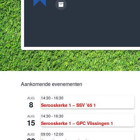
Aankomende evenementen
14:30
-
16:30
AUG
8
Serooskerke 1 – SSV ’65 1
14:30
-
16:30
AUG
15
Serooskerke 1 – GPC Vlissingen 1
09:00
-
12:00
AUG