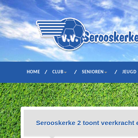
HOME
CLUB
SENIOREN
JEUGD
Serooskerke 2 toont veerkracht e