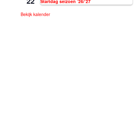
22
Startdag seizoen ’26/’27
Bekijk kalender