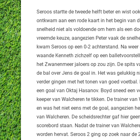
Seroos startte de tweede helft beter en wist oo
ontkwam aan een rode kaart in het begin van de
snelheid niet als voldoende om hem als een doo
vreemde keuze, aangezien Peter vaak de snelhe
kwam Seroos op een 0-2 achterstand. Na weer e
waande Kenneth zichzelf op een balletvoorstel
het Zwanenmeer jaloers op zou zijn. De spits 
de bal over Jens de goal in. Het was gelukkig 
verder gingen met het tonen van goed voetbal.
een goal van Oktaj Hasanov. Boyd sneed een vo
keeper van Walcheren te tikken. De trainer van
en was het niet eens met de goal, aangezien he
van Walcheren. De scheidsrechter gaf hier geen
scorebord staan. Nadat de trainer van Walchere
worden hervat. Seroos 2 ging op zoek naar de 2