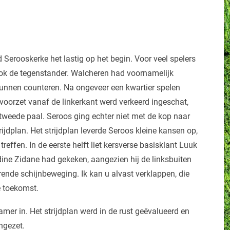
Serooskerke het lastig op het begin. Voor veel spelers
ok de tegenstander. Walcheren had voornamelijk
kunnen counteren. Na ongeveer een kwartier spelen
oorzet vanaf de linkerkant werd verkeerd ingeschat,
tweede paal. Seroos ging echter niet met de kop naar
ijdplan. Het strijdplan leverde Seroos kleine kansen op,
reffen. In de eerste helft liet kersverse basisklant Luuk
nedine Zidane had gekeken, aangezien hij de linksbuiten
erende schijnbeweging. Ik kan u alvast verklappen, die
 toekomst.
mer in. Het strijdplan werd in de rust geëvalueerd en
ngezet.