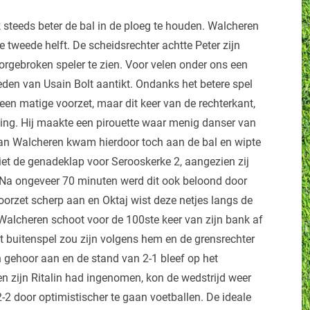
k steeds beter de bal in de ploeg te houden. Walcheren
 tweede helft. De scheidsrechter achtte Peter zijn
rgebroken speler te zien. Voor velen onder ons een
den van Usain Bolt aantikt. Ondanks het betere spel
en matige voorzet, maar dit keer van de rechterkant,
ling. Hij maakte een pirouette waar menig danser van
van Walcheren kwam hierdoor toch aan de bal en wipte
niet de genadeklap voor Serooskerke 2, aangezien zij
 Na ongeveer 70 minuten werd dit ook beloond door
orzet scherp aan en Oktaj wist deze netjes langs de
 Walcheren schoot voor de 100ste keer van zijn bank af
t buitenspel zou zijn volgens hem en de grensrechter
 gehoor aan en de stand van 2-1 bleef op het
n zijn Ritalin had ingenomen, kon de wedstrijd weer
-2 door optimistischer te gaan voetballen. De ideale