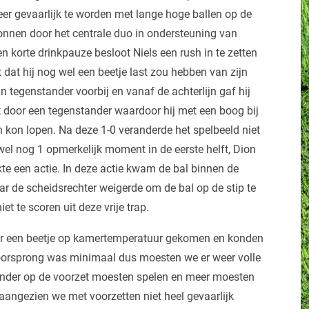
er gevaarlijk te worden met lange hoge ballen op de
onnen door het centrale duo in ondersteuning van
 korte drinkpauze besloot Niels een rush in te zetten
t dat hij nog wel een beetje last zou hebben van zijn
jn tegenstander voorbij en vanaf de achterlijn gaf hij
door een tegenstander waardoor hij met een boog bij
kon lopen. Na deze 1-0 veranderde het spelbeeld niet
wel nog 1 opmerkelijk moment in de eerste helft, Dion
te een actie. In deze actie kwam de bal binnen de
r de scheidsrechter weigerde om de bal op de stip te
et te scoren uit deze vrije trap.
eer een beetje op kamertemperatuur gekomen en konden
voorsprong was minimaal dus moesten we er weer volle
inder op de voorzet moesten spelen en meer moesten
 aangezien we met voorzetten niet heel gevaarlijk