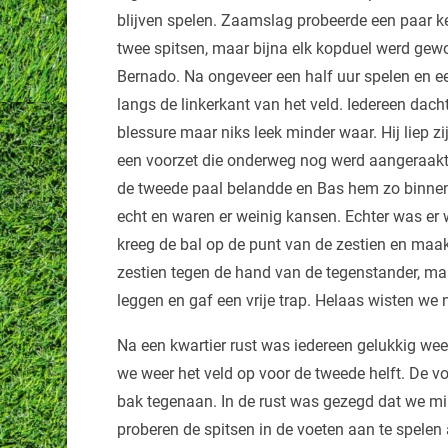
blijven spelen. Zaamslag probeerde een paar ke
twee spitsen, maar bijna elk kopduel werd gew
Bernado. Na ongeveer een half uur spelen en een
langs de linkerkant van het veld. Iedereen dach
blessure maar niks leek minder waar. Hij liep zi
een voorzet die onderweg nog werd aangeraakt 
de tweede paal belandde en Bas hem zo binnen 
echt en waren er weinig kansen. Echter was er 
kreeg de bal op de punt van de zestien en maak
zestien tegen de hand van de tegenstander, maa
leggen en gaf een vrije trap. Helaas wisten we ni
Na een kwartier rust was iedereen gelukkig w
we weer het veld op voor de tweede helft. De 
bak tegenaan. In de rust was gezegd dat we m
proberen de spitsen in de voeten aan te spelen