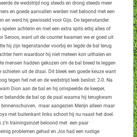
neerde de wedstrijd nog steeds en drong steeds meer
orners en goede aanvallen werden niet beloond met een
n en werd hij gewisseld voor Gijs. De tegenstander
pelen achterin en met een extra spits erbij alles of
or Seroos, want uit de counter kwamen we er goed uit
tte hij zijn tegenstander voorbij en legde de bal terug
achter hem waardoor hij niet meteen kon uithalen en
este mensen hadden gekozen om de bal breed te leggen
e schieten uit de draai. Dit bleek een goede keuze want
og tegen het net en de wedstrijd leek beslist: 2-0. Na
kwam Dion aan de bal en hij omspeelde de keeper,
n en belandde de bal op de paal waarna hij terugkwam
zo binnenschuiven, maar aangezien Merijn alleen maar
ys met buitenkant links schoot hij nu naast het doel.
k z’n trainingsinzet beloond met een paar
weinig problemen gehad en Jos had een rustige