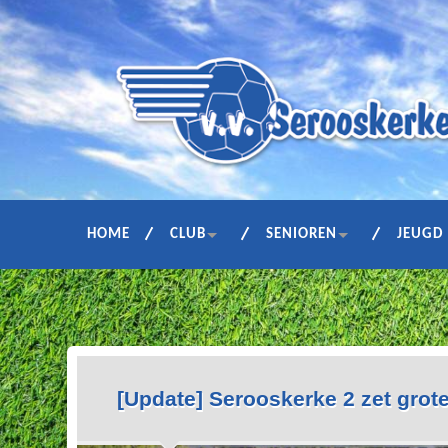
HOME
CLUB
SENIOREN
JEUGD
[Update] Serooskerke 2 zet grot