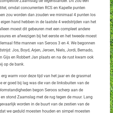
competitie Zaamslag de tegenstander. Dit zou een
 titel, omdat concurrenten RCS en Kapelle punten
nnen zou worden dan zouden we minimaal 4 punten los
igen hand hebben in de laatste 4 wedstrijden van het
lleen moest dit gebeuren met een compleet andere
ssures en afwezigen bij het eerste en het tweede moest
 allemaal fitte mannen van Seroos 3 en 4. We begonnen
ijd: Jos, Boyd, Arjen, Jeroen, Niels, Jordi, Bernado,
n Gijs en Robbert Jan plaats en na de rust kwam ook
bij op de bank.
erg warm voor deze tijd van het jaar en de grasmat
e er goed bij lag was die van de linksbuiten van de
eelomstandigheden begon Seroos scherp aan de
t en stond Zaamslag met de rug tegen de muur. Lang
 gevaarlijk worden in de buurt van de zestien van de
n dat we geduld moesten houden en simpel moesten