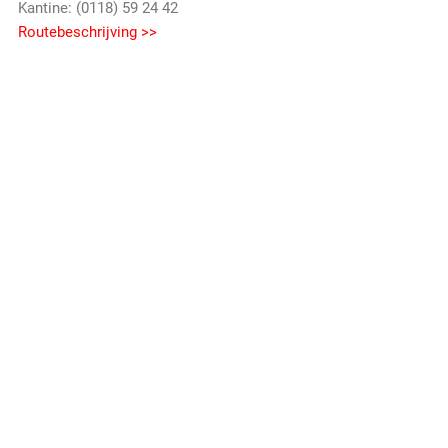
Kantine: (0118) 59 24 42
Routebeschrijving >>