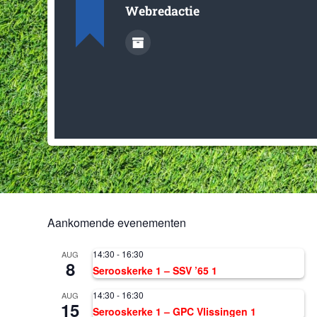
Webredactie
Aankomende evenementen
14:30
-
16:30
AUG
8
Serooskerke 1 – SSV ’65 1
14:30
-
16:30
AUG
15
Serooskerke 1 – GPC Vlissingen 1