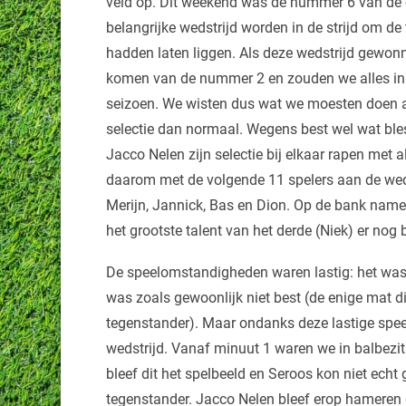
veld op. Dit weekend was de nummer 6 van de 
belangrijke wedstrijd worden in de strijd om de
hadden laten liggen. Als deze wedstrijd gewo
komen van de nummer 2 en zouden we alles in e
seizoen. We wisten dus wat we moesten doen a
selectie dan normaal. Wegens best wel wat ble
Jacco Nelen zijn selectie bij elkaar rapen met
daarom met de volgende 11 spelers aan de wedstr
Merijn, Jannick, Bas en Dion. Op de bank name
het grootste talent van het derde (Niek) er nog 
De speelomstandigheden waren lastig: het was 
was zoals gewoonlijk niet best (de enige mat di
tegenstander). Maar ondanks deze lastige sp
wedstrijd. Vanaf minuut 1 waren we in balbezi
bleef dit het spelbeeld en Seroos kon niet echt
tegenstander. Jacco Nelen bleef erop hamere