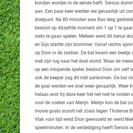
konden worden in de eerste helft. Seroos domi
aan. Een paar keer werden we gevaarlijk uit c
doelpunt. Na 80 minuten was Bas leeg gestrede
besloot op ditzelfde moment om 1 op 1 te gaan s
niets te gaan spelen. Meteen werd dit benut do
en Gijs startte zijn brommer. Vanaf rechts sprin
op Dion in de zestien. De bal kwam een beetje 
met zijn rug naar het doel stond. Waar de me
op een inlopende speler, besloot Dion om zelf t
ook de keeper zag dit niet aankomen. De bal vlo
de goal werden we snel weer gevaarlijk. Weer 
helaas wist hij deze keer het net niet te vinde
voor de voeten van Merijn. Merijn kon de bal 
mooie goals scoort net zoals tegen Tholense Bo
Vlak voor tijd werd Dion gewisseld en werd Nie
speelminuten. In de verdediging heeft Seroos 