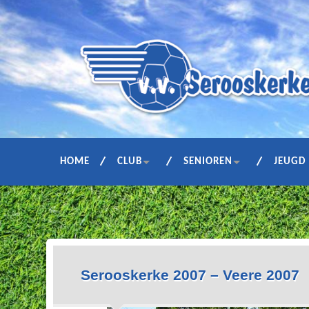
HOME
CLUB
SENIOREN
JEUGD
Serooskerke 2007 – Veere 2007