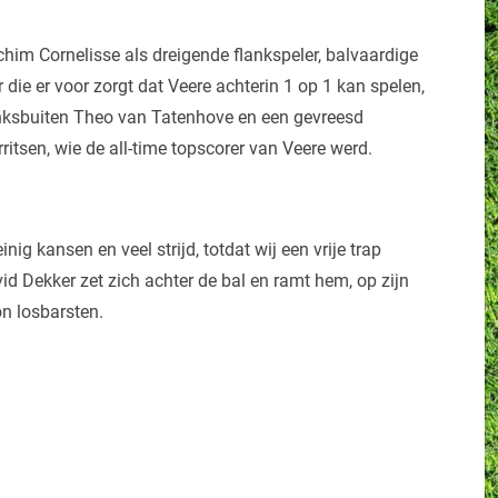
chim Cornelisse als dreigende flankspeler, balvaardige
ie er voor zorgt dat Veere achterin 1 op 1 kan spelen,
inksbuiten Theo van Tatenhove en een gevreesd
tsen, wie de all-time topscorer van Veere werd.
g kansen en veel strijd, totdat wij een vrije trap
vid Dekker zet zich achter de bal en ramt hem, op zijn
on losbarsten.