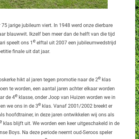
75 jarige jubileum viert. In 1948 werd onze dierbare
ar blauwwit. Ikzelf ben meer dan de helft van die tijd
e
ari speelt ons 1
elftal uit 2007 een jubileumwedstrijd
tie finale uit dat jaar.
e
skerke hikt al jaren tegen promotie naar de 2
klas
ioen te worden, een aantal jaren achter elkaar worden
e
ar de 4
klasse, onder Joop van Huizen worden we in
e
en we ons in de 3
klas. Vanaf 2001/2002 breekt er
s hoofdtrainer, in deze jaren ontwikkelen wij ons als
e
klas blijft uit. We worden een keer uitgeschakeld in de
nse Boys. Na deze periode neemt oud-Seroos speler