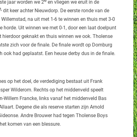
e
rste jaar worden we 2
en vliegen we eruit in de
e,
dit keer achter Nieuwdorp. De eerste ronde van de
Willemstad, na uit met 1-6 te winnen en thuis met 3-0
 horde. Uit winnen we met 0-1, door een laat doelpunt
kt hierdoor geknakt en thuis winnen we ook. Tholense
tste zich voor de finale. De finale wordt op Domburg
h ook had geplaatst. Een heuse derby dus in de finale.
es op het doel, de verdediging bestaat uit Frank
sper Wilderom. Rechts op het middenveld speelt
n-Willem Francke, links vanaf het middenveld Bas
llaart. Degene die als reserve starten zijn Arnold
o Gideonse. Andre Brouwer had tegen Tholense Boys
het komen van een blessure.