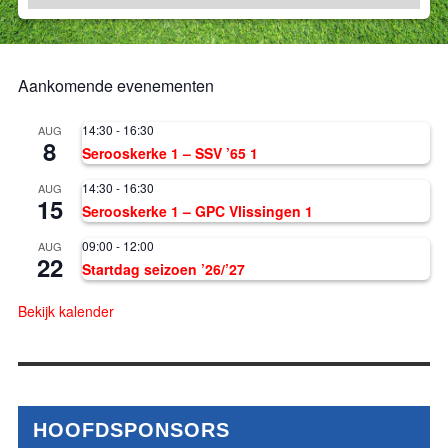
Aankomende evenementen
14:30
-
16:30
AUG
8
Serooskerke 1 – SSV ’65 1
14:30
-
16:30
AUG
15
Serooskerke 1 – GPC Vlissingen 1
09:00
-
12:00
AUG
22
Startdag seizoen ’26/’27
Bekijk kalender
HOOFDSPONSORS