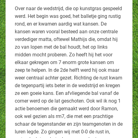
Over naar de wedstrijd, die op kunstgras gespeeld
werd. Het begin was goed, het balletje ging rustig
rond, en er kwamen aardig wat kansen. De
kansen waren vooral besteed aan onze centrale
verdediger matta, oftewel Mathijs die, omdat hij
zo van lopen met de bal houdt, het op links
midden mocht proberen. Zo heeft hij het voor
elkaar gekregen om 7 enorm grote kansen om
zeep te helpen. In de 2de helft werd hij ook maar
weer centraal achter gezet. Richting de rust kwam
de tegenpartij iets beter in de wedstrijd en kregen
ze een goeie kans. Een afvliegende bal vanaf de
corner werd op de lat geschoten. Ook wil ik nog 1
actie benoemen die gemaakt werd door Ramon,
ook wel gezien als rm7, die met een prachtige
schaar de tegenstander en zijn teamgenoten in de
luren legde. Zo gingen wij met 0-0 de rust in,