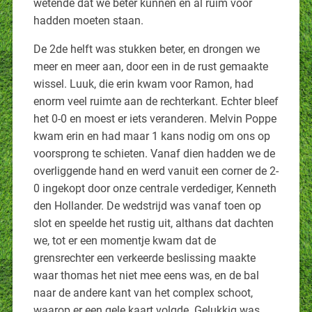
wetende dat we beter kunnen en al ruim voor
hadden moeten staan.
De 2de helft was stukken beter, en drongen we
meer en meer aan, door een in de rust gemaakte
wissel. Luuk, die erin kwam voor Ramon, had
enorm veel ruimte aan de rechterkant. Echter bleef
het 0-0 en moest er iets veranderen. Melvin Poppe
kwam erin en had maar 1 kans nodig om ons op
voorsprong te schieten. Vanaf dien hadden we de
overliggende hand en werd vanuit een corner de 2-
0 ingekopt door onze centrale verdediger, Kenneth
den Hollander. De wedstrijd was vanaf toen op
slot en speelde het rustig uit, althans dat dachten
we, tot er een momentje kwam dat de
grensrechter een verkeerde beslissing maakte
waar thomas het niet mee eens was, en de bal
naar de andere kant van het complex schoot,
waarop er een gele kaart volgde. Gelukkig was