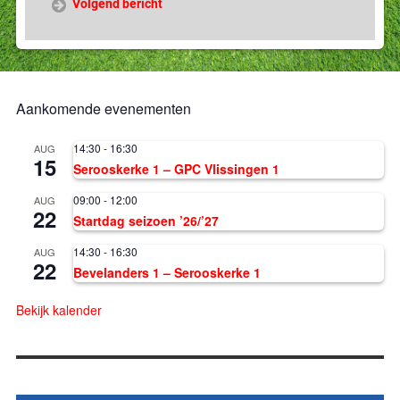
Volgend bericht
Aankomende evenementen
14:30
-
16:30
AUG
15
Serooskerke 1 – GPC Vlissingen 1
09:00
-
12:00
AUG
22
Startdag seizoen ’26/’27
14:30
-
16:30
AUG
22
Bevelanders 1 – Serooskerke 1
Bekijk kalender