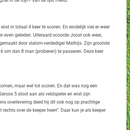
goal in de top-7 van de lijst meldt.
st in totaal 4 keer te scoren. En eindelijk viel er weer
er even geleden. Uiteraard scoorde Joost ook weer,
gemaakt door slalom-verdediger Mathijs. Zijn grootste
n 16 om dan 8 man (proberen) te passeren. Deze keer
e komen, maar wel tot scoren. En dat was nog een
Seroos 5 sloot aan als veldspeler en wist zijn
ens overlevering deed hij dit ook nog op prachtige
nt rechts over de keeper heen”. Daar kun je als keeper