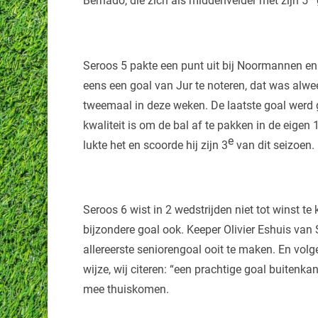
Bernado, die zich als middenvelder met zijn 5
Seroos 5 pakte een punt uit bij Noormannen en wi
eens een goal van Jur te noteren, dat was alwe
tweemaal in deze weken. De laatste goal werd 
kwaliteit is om de bal af te pakken in de eige
e
lukte het en scoorde hij zijn 3
van dit seizoen.
Seroos 6 wist in 2 wedstrijden niet tot winst t
bijzondere goal ook. Keeper Olivier Eshuis van 
allereerste seniorengoal ooit te maken. En volg
wijze, wij citeren: “een prachtige goal buitenka
mee thuiskomen.