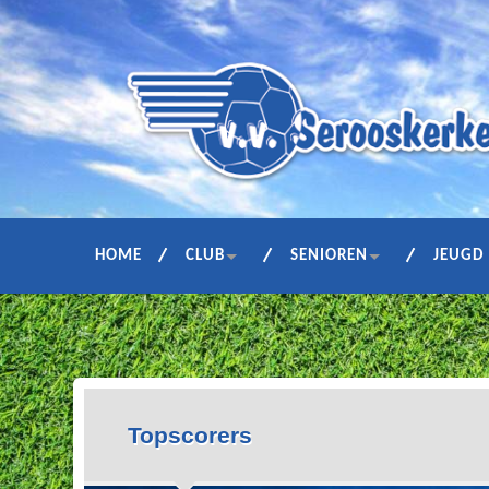
HOME
CLUB
SENIOREN
JEUGD
Topscorers