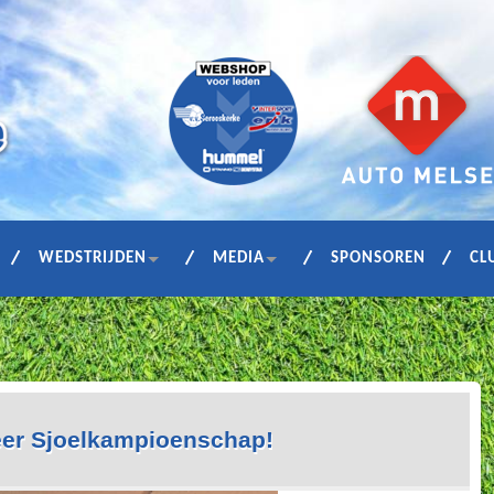
WEDSTRIJDEN
MEDIA
SPONSOREN
CL
keer Sjoelkampioenschap!