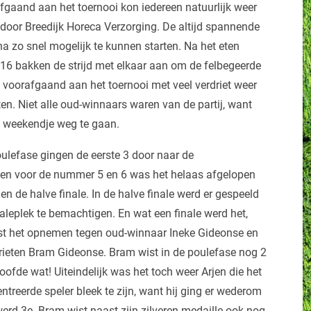
afgaand aan het toernooi kon iedereen natuurlijk weer
d door Breedijk Horeca Verzorging. De altijd spannende
a zo snel mogelijk te kunnen starten. Na het eten
 16 bakken de strijd met elkaar aan om de felbegeerde
 voorafgaand aan het toernooi met veel verdriet weer
en. Niet alle oud-winnaars waren van de partij, want
en weekendje weg te gaan.
ulefase gingen de eerste 3 door naar de
e en voor de nummer 5 en 6 was het helaas afgelopen
en de halve finale. In de halve finale werd er gespeeld
aleplek te bemachtigen. En wat een finale werd het,
st het opnemen tegen oud-winnaar Ineke Gideonse en
rieten Bram Gideonse. Bram wist in de poulefase nog 2
ofde wat! Uiteindelijk was het toch weer Arjen die het
treerde speler bleek te zijn, want hij ging er wederom
erd 3e. Bram wist naast zijn zilveren medaille ook nog