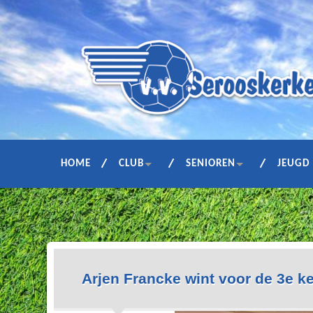
HOME
CLUB
SENIOREN
JEUGD
Arjen Francke wint voor de 3e 