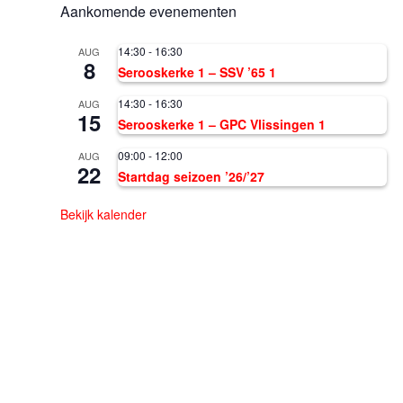
Aankomende evenementen
14:30
-
16:30
AUG
8
Serooskerke 1 – SSV ’65 1
14:30
-
16:30
AUG
15
Serooskerke 1 – GPC Vlissingen 1
09:00
-
12:00
AUG
22
Startdag seizoen ’26/’27
Bekijk kalender