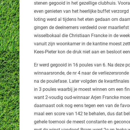
stenen gegooid in het gezellige clubhuis. Voor
even genieten van het heerlijke buffet verzorg
loting werd al tijdens het eten gedaan om daarn
gingen de deelnemers verdeeld over maarliefst
wisselbokaal die Christiaan Francke in de week
vanuit zijn woonkamer in de kantine moest zett
Kees-Pieter kon de druk niet aan en besloot e
Er werd gegooid in 16 poules van 6. Na deze po
winnaarsronde, de nr 4 naar de verliezersrond
na de poulefase. Later volgden de kwartfinales 
in 3 poules waarbij je moest winnen om een fin
want 2-voudig oud-winnaar Arjen Francke moe
daarnaast ook nog eens tegen een van de favo
maal een score van 142 te behalen, dus dat belo
gehele toernooi de meest constante en geconcen
met de winst vandoor! Bram werd 2e en Ineke w