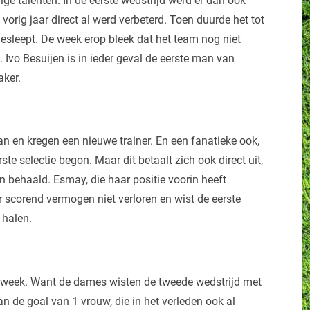
ge talenten. In de eerste wedstrijd werd er dan ook
orig jaar direct al werd verbeterd. Toen duurde het tot
esleept. De week erop bleek dat het team nog niet
s. Ivo Besuijen is in ieder geval de eerste man van
aker.
n en kregen een nieuwe trainer. En een fanatieke ook,
te selectie begon. Maar dit betaalt zich ook direct uit,
n behaald. Esmay, die haar positie voorin heeft
ar scorend vermogen niet verloren en wist de eerste
 halen.
de week. Want de dames wisten de tweede wedstrijd met
n de goal van 1 vrouw, die in het verleden ook al