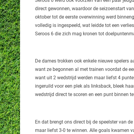
Seroos 6 werd ook voorzien van een paar jeugdi
direct gewonnen, waardoor de seizoenstart van v
oktober tot de eerste overwinning werd binneng
volledig is ingespeeld, wat leidde tot een verlie
Seroos 6 die zich mag kronen tot doelpuntenm
De dames trokken ook enkele nieuwe spelers aa
want ze begonnen al met trainen voordat de eers
want uit 2 wedstrijd werden maar liefst 4 punte
ingeruild voor een plek als linksback, bleek ha
wedstrijd direct te scoren en een punt binnen te
En dat brengt ons direct bij de speelster van 
maar liefst 3-0 te winnen. Alle goals kwamen va