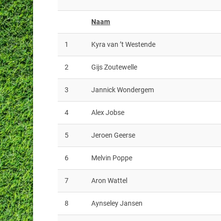
Naam
1
Kyra van ’t Westende
2
Gijs Zoutewelle
3
Jannick Wondergem
4
Alex Jobse
5
Jeroen Geerse
6
Melvin Poppe
7
Aron Wattel
8
Aynseley Jansen