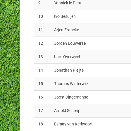
9
Yannick le Peru
10
Ivo Besuijen
11
Arjen Francke
12
Jorden Louwerse
13
Lars Overweel
14
Jonathan Pleijte
15
Thomas Winterwijk
16
Joost Dingemanse
17
Arnold Schreij
18
Esmay van Kerkvoort