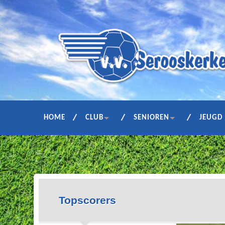
HOME
CLUB
SENIOREN
JEUGD
Topscorers