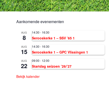
Aankomende evenementen
14:30
-
16:30
AUG
8
Serooskerke 1 – SSV ’65 1
14:30
-
16:30
AUG
15
Serooskerke 1 – GPC Vlissingen 1
09:00
-
12:00
AUG
22
Startdag seizoen ’26/’27
Bekijk kalender