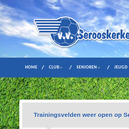
HOME
CLUB
SENIOREN
JEUGD
Trainingsvelden weer open op S