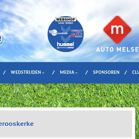
WEDSTRIJDEN
MEDIA
SPONSOREN
CL
erooskerke