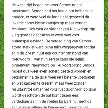
de wedstrijd begon het voor Seroos nogal
moeizaam. Seroos had het lastig om balbezit te
houden, er werd veel de lange bal gespeeld dit
leverde soms kleine kansjes op maar zonder
resultaat. Ook wist de vlagger van Nieuwdorp zijn
vlag goed te gebruiken er werd veel voor
buitenspel gevlagd. De verdediging van Seroos
stond sterk er werd bijna niks weggegeven tot dat
er in de 27e minuut een counter ontstond van
Nieuwdorp 1 van hun eerste kans die gelijk
binnenvalt. Nieuwdorp op 1-0 voorsprong Seroos
moest dus weer even scherp gesteld worden en
begonnen na de goal weer iets beter te voetballen
en wat kansen te creëren, maar weer zonder
resultaat tot dat er net voor rust door Aron op goal
wordt geschoten de bal komt tegen een
verdediger aan in de voeten bij Lars hij heeft de
schiet kans alleen de keeper redt maar de bal