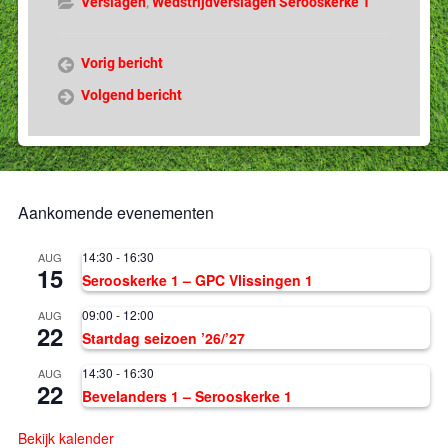
Verslagen
,
Wedstrijdverslagen Serooskerke 1
Vorig bericht
Volgend bericht
Aankomende evenementen
14:30
-
16:30
AUG
15
Serooskerke 1 – GPC Vlissingen 1
09:00
-
12:00
AUG
22
Startdag seizoen ’26/’27
14:30
-
16:30
AUG
22
Bevelanders 1 – Serooskerke 1
Bekijk kalender