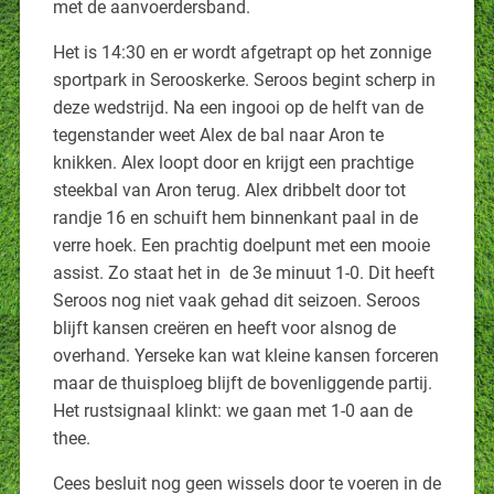
met de aanvoerdersband.
Het is 14:30 en er wordt afgetrapt op het zonnige
sportpark in Serooskerke. Seroos begint scherp in
deze wedstrijd. Na een ingooi op de helft van de
tegenstander weet Alex de bal naar Aron te
knikken. Alex loopt door en krijgt een prachtige
steekbal van Aron terug. Alex dribbelt door tot
randje 16 en schuift hem binnenkant paal in de
verre hoek. Een prachtig doelpunt met een mooie
assist. Zo staat het in de 3e minuut 1-0. Dit heeft
Seroos nog niet vaak gehad dit seizoen. Seroos
blijft kansen creëren en heeft voor alsnog de
overhand. Yerseke kan wat kleine kansen forceren
maar de thuisploeg blijft de bovenliggende partij.
Het rustsignaal klinkt: we gaan met 1-0 aan de
thee.
Cees besluit nog geen wissels door te voeren in de