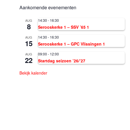
Aankomende evenementen
14:30
-
16:30
AUG
8
Serooskerke 1 – SSV ’65 1
14:30
-
16:30
AUG
15
Serooskerke 1 – GPC Vlissingen 1
09:00
-
12:00
AUG
22
Startdag seizoen ’26/’27
Bekijk kalender