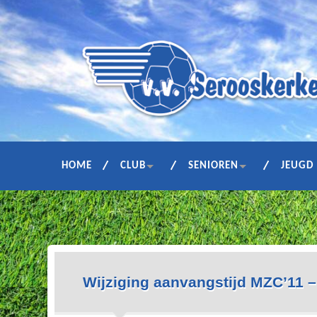
HOME
CLUB
SENIOREN
JEUGD
Wijziging aanvangstijd MZC’11 