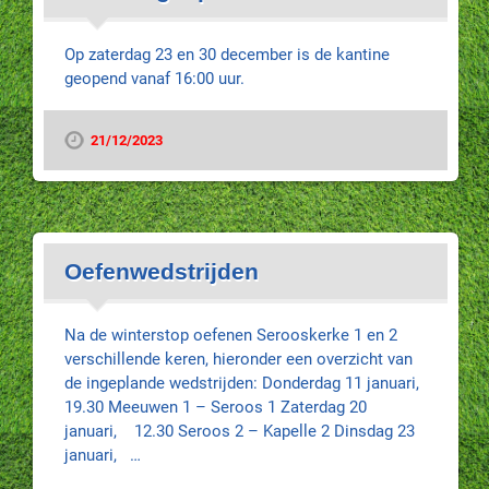
Op zaterdag 23 en 30 december is de kantine
geopend vanaf 16:00 uur.
21/12/2023
Oefenwedstrijden
Na de winterstop oefenen Serooskerke 1 en 2
verschillende keren, hieronder een overzicht van
de ingeplande wedstrijden: Donderdag 11 januari,
19.30 Meeuwen 1 – Seroos 1 Zaterdag 20
januari, 12.30 Seroos 2 – Kapelle 2 Dinsdag 23
januari, …