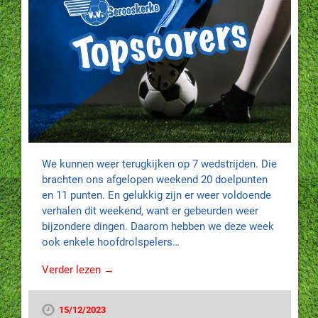
We kunnen weer terugkijken op 7 wedstrijden. Die
brachten ons afgelopen weekend 20 doelpunten
en 11 punten. En gelukkig zijn er weer voldoende
verhalen dit weekend, want er gebeurden weer
bijzondere dingen. Daarom hebben we deze week
ook enkele hoofdrolspelers…
Verder lezen →
15/12/2023