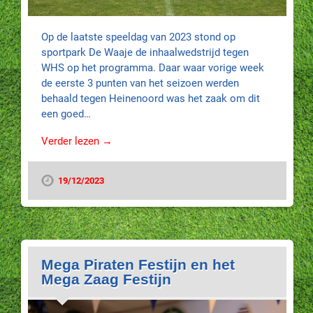
Op de laatste speeldag van 2023 stond op
sportpark De Waaje de inhaalwedstrijd tegen
WHS op het programma. Daar waar vorige week
de eerste 3 punten van het seizoen werden
behaald tegen Heinenoord was het zaak om dit
een goed…
Verder lezen →
19/12/2023
Mega Piraten Festijn en het
Mega Zaag Festijn