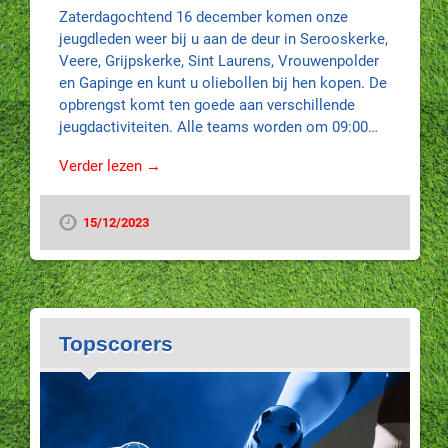
Zaterdagochtend 16 december komen onze
jeugdleden weer bij u aan de deur in Serooskerke,
Veere, Grijpskerke, Sint Laurens, Vrouwenpolder
en Gapinge en kunt u oliebollen bij hen kopen. De
opbrengst komt ten goede aan verschillende
jeugdactiviteiten. Alle teams worden om 09:00…
Verder lezen →
15/12/2023
Topscorers