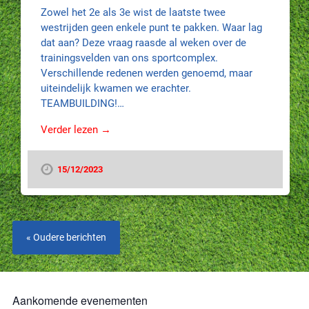
Zowel het 2e als 3e wist de laatste twee
westrijden geen enkele punt te pakken. Waar lag
dat aan? Deze vraag raasde al weken over de
trainingsvelden van ons sportcomplex.
Verschillende redenen werden genoemd, maar
uiteindelijk kwamen we erachter.
TEAMBUILDING!…
Verder lezen →
15/12/2023
« Oudere berichten
Aankomende evenementen