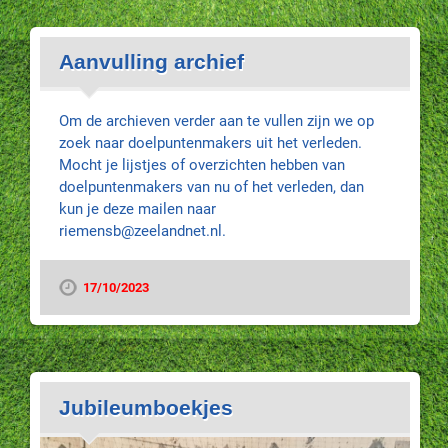
Aanvulling archief
Om de archieven verder aan te vullen zijn we op
zoek naar doelpuntenmakers uit het verleden.
Mocht je lijstjes of overzichten hebben van
doelpuntenmakers van nu of het verleden, dan
kun je deze mailen naar
riemensb@zeelandnet.nl.
17/10/2023
Jubileumboekjes