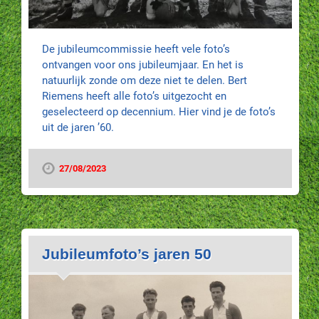
De jubileumcommissie heeft vele foto’s
ontvangen voor ons jubileumjaar. En het is
natuurlijk zonde om deze niet te delen. Bert
Riemens heeft alle foto’s uitgezocht en
geselecteerd op decennium. Hier vind je de foto’s
uit de jaren ’60.
27/08/2023
Jubileumfoto’s jaren 50