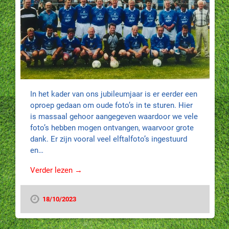
In het kader van ons jubileumjaar is er eerder een
oproep gedaan om oude foto’s in te sturen. Hier
is massaal gehoor aangegeven waardoor we vele
foto’s hebben mogen ontvangen, waarvoor grote
dank. Er zijn vooral veel elftalfoto’s ingestuurd
en…
Verder lezen →
18/10/2023