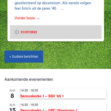
geselecteerd op decennium. Als eerste volgen
hier foto’s uit de jaren ’40. …
Verder lezen →
31/07/2023
« Oudere berichten
Aankomende evenementen
14:30
-
16:30
AUG
8
Serooskerke 1 – SSV ’65 1
14:30
-
16:30
AUG
15
Serooskerke 1 – GPC Vlissingen 1