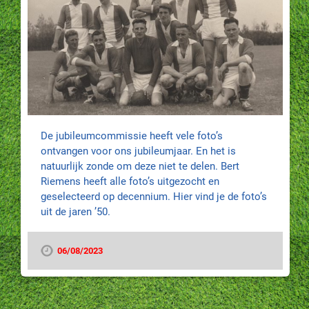
De jubileumcommissie heeft vele foto’s
ontvangen voor ons jubileumjaar. En het is
natuurlijk zonde om deze niet te delen. Bert
Riemens heeft alle foto’s uitgezocht en
geselecteerd op decennium. Hier vind je de foto’s
uit de jaren ’50.
06/08/2023