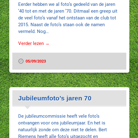
Eerder hebben we al foto’s gedeeld van de jaren
’40 tot en met de jaren ’70. Ditmaal een greep uit
de veel foto’s vanaf het ontstaan van de club tot
2015. Naast de foto’s staan ook de namen
vermeld. Nog…
Verder lezen →
05/09/2023
Jubileumfoto’s jaren 70
De jubileumcommissie heeft vele foto’s
ontvangen voor ons jubileumjaar. En het is
natuurlijk zonde om deze niet te delen. Bert
Riemens heeft alle foto’s uitgezocht en