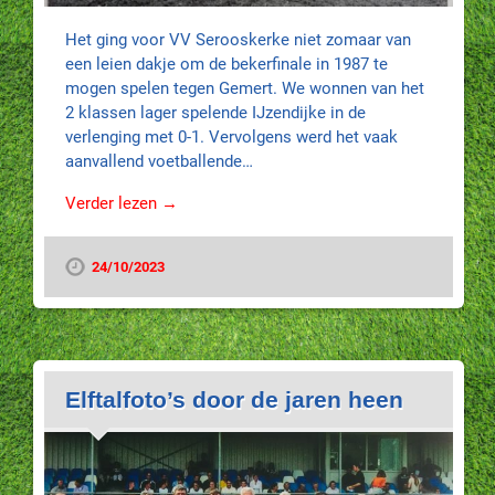
Het ging voor VV Serooskerke niet zomaar van
een leien dakje om de bekerfinale in 1987 te
mogen spelen tegen Gemert. We wonnen van het
2 klassen lager spelende IJzendijke in de
verlenging met 0-1. Vervolgens werd het vaak
aanvallend voetballende…
Verder lezen →
24/10/2023
Elftalfoto’s door de jaren heen