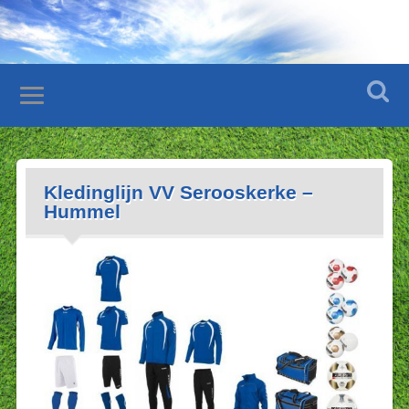
Kledinglijn VV Serooskerke –
Hummel