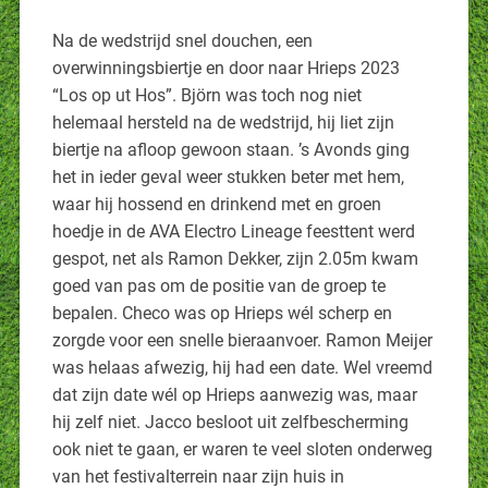
Na de wedstrijd snel douchen, een
overwinningsbiertje en door naar Hrieps 2023
“Los op ut Hos”. Björn was toch nog niet
helemaal hersteld na de wedstrijd, hij liet zijn
biertje na afloop gewoon staan. ’s Avonds ging
het in ieder geval weer stukken beter met hem,
waar hij hossend en drinkend met en groen
hoedje in de AVA Electro Lineage feesttent werd
gespot, net als Ramon Dekker, zijn 2.05m kwam
goed van pas om de positie van de groep te
bepalen. Checo was op Hrieps wél scherp en
zorgde voor een snelle bieraanvoer. Ramon Meijer
was helaas afwezig, hij had een date. Wel vreemd
dat zijn date wél op Hrieps aanwezig was, maar
hij zelf niet. Jacco besloot uit zelfbescherming
ook niet te gaan, er waren te veel sloten onderweg
van het festivalterrein naar zijn huis in