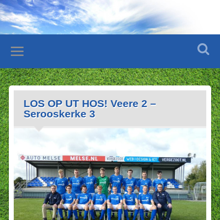
LOS OP UT HOS! Veere 2 –
Serooskerke 3