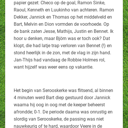
papier gezet: Checo op de goal, Ramon Sinke,
Raoul, Kenneth en Luukinho van achteren. Ramon
Dekker, Jannick en Thomas op het middelveld en
Bart, Melvin en Dion vormden de voorhoede. Op
de bank zaten Jesse, Mathijs, Justin en Bennet. Ik
hoor u denken, maar Björn was er toch ook? Dat
klopt, die had latje trap verloren van Bennet (!) en
stond heerlijk in de zon, met de vlag in zijn hand.
Jan-Thijs had vandaag de Robbie Holmes rol,
want hijzelf was weer eens op vakantie.
Het begin van Serooskerke was flitsend, al binnen
4 minuten werd Bart diep gestuurd door Jannick
waarna hij oog in oog met de keeper beheerst
afrondde; 0-1. De periode daarna was onrustig en
slordig van Serooskerke, de passing was niet
nauwkeurig of te hard, waardoor Veere in de