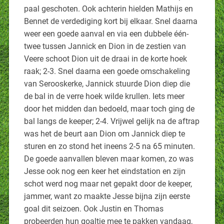
paal geschoten. Ook achterin hielden Mathijs en
Bennet de verdediging kort bij elkaar. Snel daarna
weer een goede aanval en via een dubbele één-
twee tussen Jannick en Dion in de zestien van
Veere schoot Dion uit de draai in de korte hoek
raak; 2-3. Snel daarna een goede omschakeling
van Serooskerke, Jannick stuurde Dion diep die
de bal in de verre hoek wilde krullen. Iets meer
door het midden dan bedoeld, maar toch ging de
bal langs de keeper; 2-4. Vrijwel gelijk na de aftrap
was het de beurt aan Dion om Jannick diep te
sturen en zo stond het ineens 2-5 na 65 minuten.
De goede aanvallen bleven maar komen, zo was
Jesse ook nog een keer het eindstation en zijn
schot werd nog maar net gepakt door de keeper,
jammer, want zo maakte Jesse bijna zijn eerste
goal dit seizoen. Ook Justin en Thomas
probeerden hun goaltje mee te pakken vandaag,