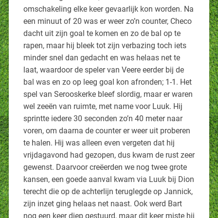
omschakeling elke keer gevaarlijk kon worden. Na
een minuut of 20 was er weer zo’n counter, Checo
dacht uit zijn goal te komen en zo de bal op te
rapen, maar hij bleek tot zijn verbazing toch iets
minder snel dan gedacht en was helaas net te
laat, waardoor de speler van Veere eerder bij de
bal was en zo op leeg goal kon afronden; 1-1. Het
spel van Serooskerke bleef slordig, maar er waren
wel zeeën van ruimte, met name voor Luuk. Hij
sprintte iedere 30 seconden zo’n 40 meter naar
voren, om daarna de counter er weer uit proberen
te halen. Hij was alleen even vergeten dat hij
vrijdagavond had gezopen, dus kwam de rust zeer
gewenst. Daarvoor creëerden we nog twee grote
kansen, een goede aanval kwam via Luuk bij Dion
terecht die op de achterlijn teruglegde op Jannick,
zijn inzet ging helaas net naast. Ook werd Bart
nog een keer diep gestuurd, maar dit keer miste hij