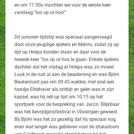
en om 11:30u mochten we voor de eerste keer
vandaag “los op ut hos!”
Dit junioren tijdstip was speciaal aangevraagd
door onze jeugdige spelers en Melvin, zodat zij op
tijd op Hrieps konden staan en daar voor de
tweede keer “los op ut hos te gaan. Enkele spelers
dachten dat het vrijdag al Hrieps was, zo moest
Luuk in de rust al aan de beademing en was Björn
Beukennoot pas om 09:45 wakker, met snel een
handje Elitehaver als ontbijt en géén wax in zijn
kapsel, was hij nét op tijd om 10:15 op het
sportpark voor de bespreking van Jacco. Blijkbaar
was het bevrijdginsfestival in Vlissingen geweest.
Bij Björn was het zo gezellig dat hij speciaal nog
even wat langer was gebleven voor de stukadoors