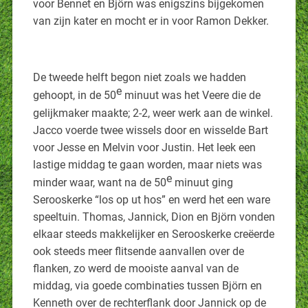
voor Bennet en Björn was enigszins bijgekomen
van zijn kater en mocht er in voor Ramon Dekker.
De tweede helft begon niet zoals we hadden
e
gehoopt, in de 50
minuut was het Veere die de
gelijkmaker maakte; 2-2, weer werk aan de winkel.
Jacco voerde twee wissels door en wisselde Bart
voor Jesse en Melvin voor Justin. Het leek een
lastige middag te gaan worden, maar niets was
e
minder waar, want na de 50
minuut ging
Serooskerke “los op ut hos” en werd het een ware
speeltuin. Thomas, Jannick, Dion en Björn vonden
elkaar steeds makkelijker en Serooskerke creëerde
ook steeds meer flitsende aanvallen over de
flanken, zo werd de mooiste aanval van de
middag, via goede combinaties tussen Björn en
Kenneth over de rechterflank door Jannick op de