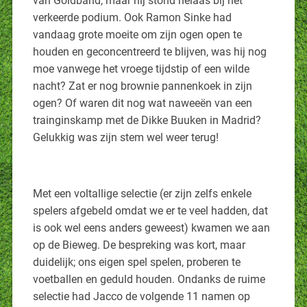
van Goldband, maar hij stond helaas bij het
verkeerde podium. Ook Ramon Sinke had
vandaag grote moeite om zijn ogen open te
houden en geconcentreerd te blijven, was hij nog
moe vanwege het vroege tijdstip of een wilde
nacht? Zat er nog brownie pannenkoek in zijn
ogen? Of waren dit nog wat naweeën van een
trainginskamp met de Dikke Buuken in Madrid?
Gelukkig was zijn stem wel weer terug!
Met een voltallige selectie (er zijn zelfs enkele
spelers afgebeld omdat we er te veel hadden, dat
is ook wel eens anders geweest) kwamen we aan
op de Bieweg. De bespreking was kort, maar
duidelijk; ons eigen spel spelen, proberen te
voetballen en geduld houden. Ondanks de ruime
selectie had Jacco de volgende 11 namen op