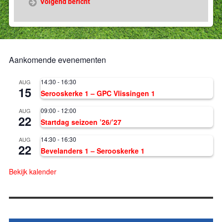
Volgend bericht
Aankomende evenementen
14:30
-
16:30
AUG
15
Serooskerke 1 – GPC Vlissingen 1
09:00
-
12:00
AUG
22
Startdag seizoen ’26/’27
14:30
-
16:30
AUG
22
Bevelanders 1 – Serooskerke 1
Bekijk kalender