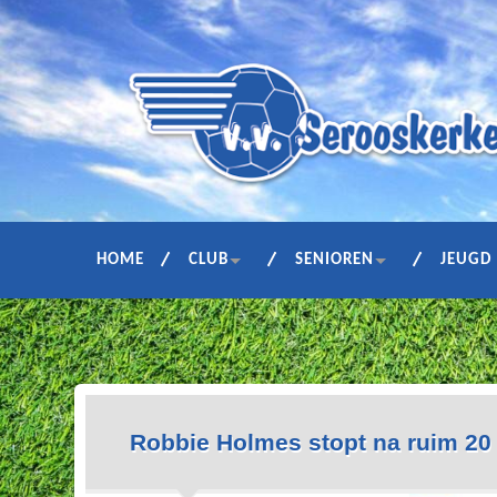
HOME
CLUB
SENIOREN
JEUGD
Robbie Holmes stopt na ruim 20 