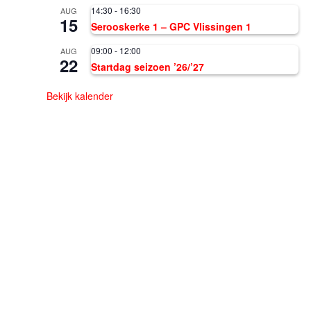
14:30
-
16:30
AUG
15
Serooskerke 1 – GPC Vlissingen 1
09:00
-
12:00
AUG
22
Startdag seizoen ’26/’27
Bekijk kalender