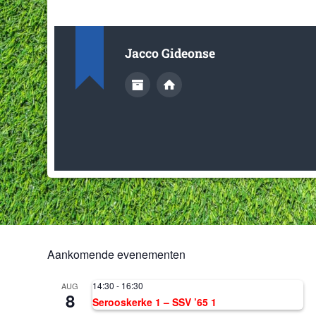
Jacco Gideonse
Aankomende evenementen
14:30
-
16:30
AUG
8
Serooskerke 1 – SSV ’65 1