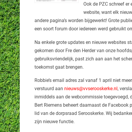
Ook de PZC schreef er e
website, want elk nieuw
andere pagina’s worden bijgewerkt! Grote publi
een soort forum door iedereen werd gebruikt om
Na enkele grote updates en nieuwe websites sta
gekomen door Fre den Herder van onze hoofdsp
gebruiksvriendelijk, past zich aan aan het sche
toekomst gaat brengen.
Robbie’s email adres zal vanaf 1 april niet me
verstuurd aan
nieuws@vvserooskerke.nl
, vers
inmiddels aan de webcommissie toegevoegd, die
Bert Riemens beheert daarnaast de Facebook pa
lid van de dorpsraad Serooskerke. Wij bedanke
zijn nieuwe functie.