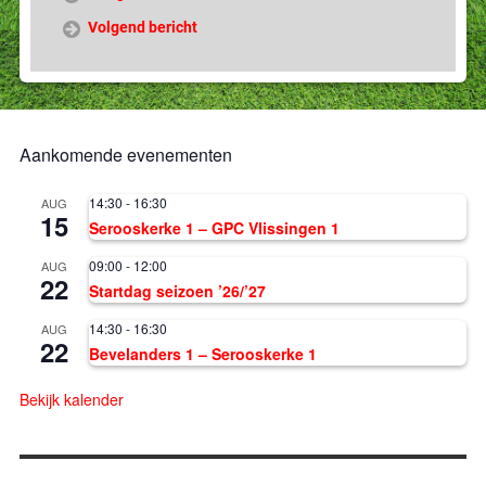
Volgend bericht
Aankomende evenementen
14:30
-
16:30
AUG
15
Serooskerke 1 – GPC Vlissingen 1
09:00
-
12:00
AUG
22
Startdag seizoen ’26/’27
14:30
-
16:30
AUG
22
Bevelanders 1 – Serooskerke 1
Bekijk kalender