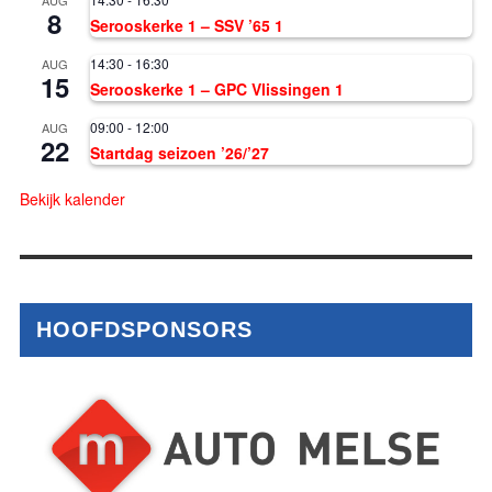
8
Serooskerke 1 – SSV ’65 1
14:30
-
16:30
AUG
15
Serooskerke 1 – GPC Vlissingen 1
09:00
-
12:00
AUG
22
Startdag seizoen ’26/’27
Bekijk kalender
HOOFDSPONSORS