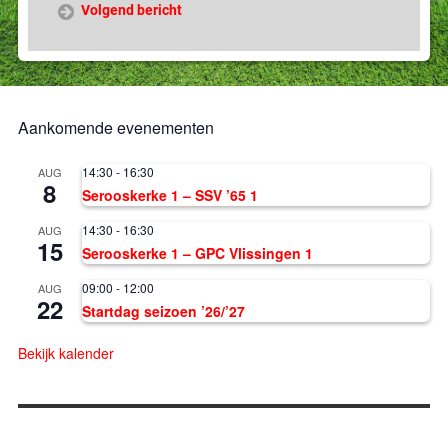
Volgend bericht
Aankomende evenementen
14:30
-
16:30
AUG
8
Serooskerke 1 – SSV ’65 1
14:30
-
16:30
AUG
15
Serooskerke 1 – GPC Vlissingen 1
09:00
-
12:00
AUG
22
Startdag seizoen ’26/’27
Bekijk kalender