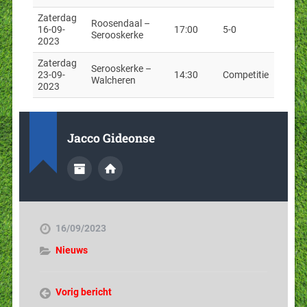
Zaterdag
Roosendaal –
16-09-
17:00
5-0
Serooskerke
2023
Zaterdag
Serooskerke –
23-09-
14:30
Competitie
Walcheren
2023
Jacco Gideonse
16/09/2023
Nieuws
Vorig bericht