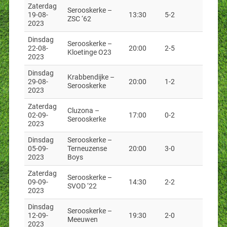
Zaterdag
Serooskerke –
19-08-
13:30
5-2
ZSC ‘62
2023
Dinsdag
Serooskerke –
22-08-
20:00
2-5
Kloetinge O23
2023
Dinsdag
Krabbendijke –
29-08-
20:00
1-2
Serooskerke
2023
Zaterdag
Cluzona –
02-09-
17:00
0-2
Serooskerke
2023
Dinsdag
Serooskerke –
05-09-
Terneuzense
20:00
3-0
2023
Boys
Zaterdag
Serooskerke –
09-09-
14:30
2-2
SVOD ‘22
2023
Dinsdag
Serooskerke –
12-09-
19:30
2-0
Meeuwen
2023