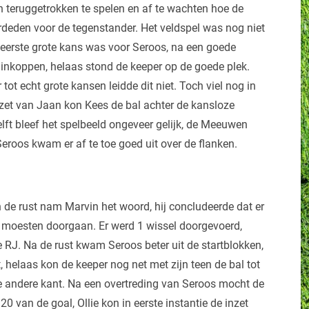
n teruggetrokken te spelen en af te wachten hoe de
rdeden voor de tegenstander. Het veldspel was nog niet
 eerste grote kans was voor Seroos, na een goede
 inkoppen, helaas stond de keeper op de goede plek.
t echt grote kansen leidde dit niet. Toch viel nog in
rzet van Jaan kon Kees de bal achter de kansloze
lft bleef het spelbeeld ongeveer gelijk, de Meeuwen
Seroos kwam er af te toe goed uit over de flanken.
n de rust nam Marvin het woord, hij concludeerde dat er
moesten doorgaan. Er werd 1 wissel doorgevoerd,
 RJ. Na de rust kwam Seroos beter uit de startblokken,
t, helaas kon de keeper nog net met zijn teen de bal tot
de andere kant. Na een overtreding van Seroos mocht de
 van de goal, Ollie kon in eerste instantie de inzet