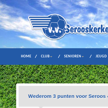
HOME
CLUB
SENIOREN
JEUGD
Wederom 3 punten voor Seroos 