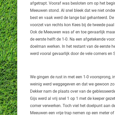
afgetrapt. Vooraf was besloten om op het begi
Meeuwen stond. Al snel bleek dat we niet onde
best en vaak werd de lange bal gehanteerd. De
voorzet van rechts kon Kees bij de tweede paal
Ook de Meeuwen was af en toe gevaarlijk maar to
de eerste helft de 1-0. Na een afgetekende voo
doelman werken. In het restant van de eerste he
werd vooral gevaarlijk door de vele corners en 
We gingen de rust in met een 1-0 voorsprong, i
weinig werd weggegeven en dat we gewoon zo 
Dekker nam de plaats over van de geblesseerde
Gijs werd al vrij snel 1 op 1 met de keeper geze
corner verwerken. Toch viel het doelpunt aan 
Meeuwen een vrije trap nemen op een meter of 20