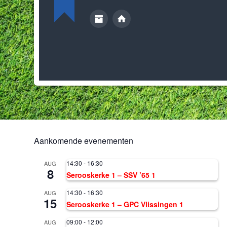
Aankomende evenementen
14:30
-
16:30
AUG
8
Serooskerke 1 – SSV ’65 1
14:30
-
16:30
AUG
15
Serooskerke 1 – GPC Vlissingen 1
09:00
-
12:00
AUG