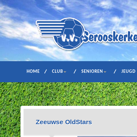
HOME
CLUB
SENIOREN
JEUGD
Zeeuwse OldStars