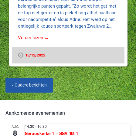
belangrijke punten gepakt. ‘’Zo wordt het gat met
de top niet groter en is plek 4 nog altijd haalbaar
voor nacompetitie’’ aldus Adrie. Het werd op het
ontiegelijk koude sportpark tegen Zwaluwe 2…
Verder lezen →
13/12/2022
« Oudere berichten
Aankomende evenementen
14:30
-
16:30
AUG
8
Serooskerke 1 – SSV ’65 1