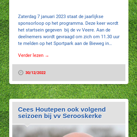
Zaterdag 7 januari 2023 staat de jaarlijkse
sponsorloop op het programma. Deze keer wordt
het startsein gegeven bij de vv Veere. Aan de
deelnemers wordt gevraagd om zich om 11.30 uur
te melden op het Sportpark aan de Bieweg in…
Verder lezen →
30/12/2022
Cees Houtepen ook volgend
seizoen bij vv Serooskerke