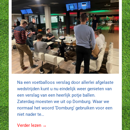
Na een voetballoos verslag door allerlei afgelaste
wedstrijden kunt u nu eindelijk weer genieten van
een verslag van een heerlijk potje ballen.
Zaterdag moesten we uit op Domburg. Waar we
normaal het woord ‘Domburg’ gebruiken voor een
niet nader te…
Verder lezen →