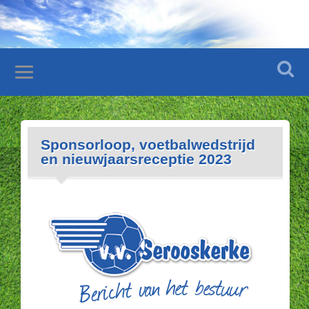
Sponsorloop, voetbalwedstrijd
en nieuwjaarsreceptie 2023