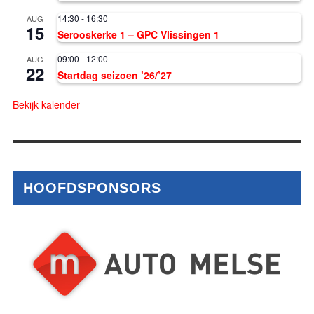
14:30
-
16:30
AUG
15
Serooskerke 1 – GPC Vlissingen 1
09:00
-
12:00
AUG
22
Startdag seizoen ’26/’27
Bekijk kalender
HOOFDSPONSORS