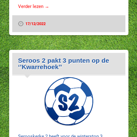
Verder lezen →
17/12/2022
Seroos 2 pakt 3 punten op de
‘’Kwarrehoek’’
Serooskerke 2 heeft voor de winterstop 3