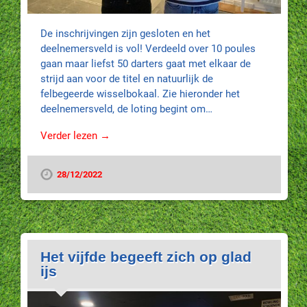
De inschrijvingen zijn gesloten en het
deelnemersveld is vol! Verdeeld over 10 poules
gaan maar liefst 50 darters gaat met elkaar de
strijd aan voor de titel en natuurlijk de
felbegeerde wisselbokaal. Zie hieronder het
deelnemersveld, de loting begint om…
Verder lezen →
28/12/2022
Het vijfde begeeft zich op glad
ijs