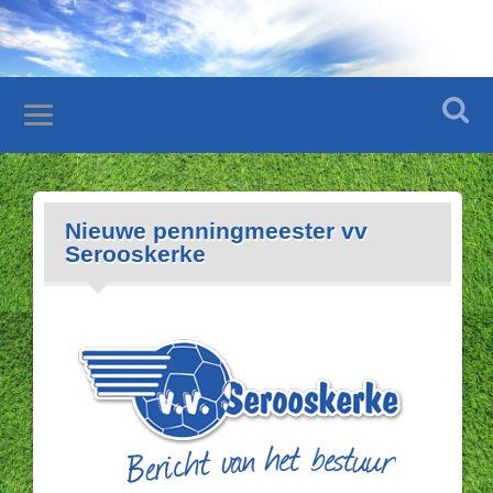
Nieuwe penningmeester vv
Serooskerke