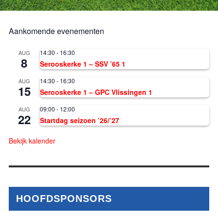
Aankomende evenementen
14:30
-
16:30
AUG
8
Serooskerke 1 – SSV ’65 1
14:30
-
16:30
AUG
15
Serooskerke 1 – GPC Vlissingen 1
09:00
-
12:00
AUG
22
Startdag seizoen ’26/’27
Bekijk kalender
HOOFDSPONSORS