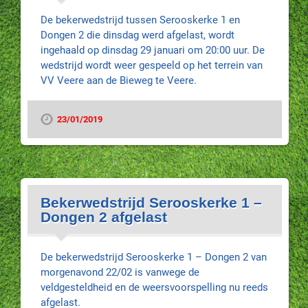
De bekerwedstrijd tussen Serooskerke 1 en
Dongen 2 die dinsdag werd afgelast, wordt
ingehaald op dinsdag 29 januari om 20:00 uur. De
wedstrijd wordt weer gespeeld op het terrein van
VV Veere aan de Bieweg te Veere.
23/01/2019
Bekerwedstrijd Serooskerke 1 –
Dongen 2 afgelast
De bekerwedstrijd Serooskerke 1 – Dongen 2 van
morgenavond 22/02 is vanwege de
veldgesteldheid en de weersvoorspelling nu reeds
afgelast.