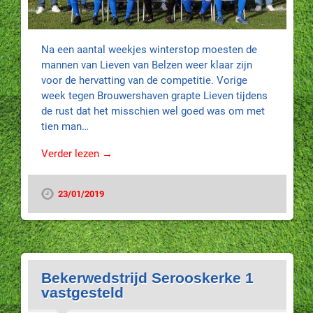
Na een aantal weekjes winterstop moesten de
mannen van Lieven van Belzen weer klaar zijn
voor de hervatting van de competitie. Vorige
week tegen Brouwershaven grapte Lieven tijdens
de rust dat het misschien wel goed was om met
tien man…
Verder lezen →
23/01/2019
Bekerwedstrijd Serooskerke 1
vastgesteld