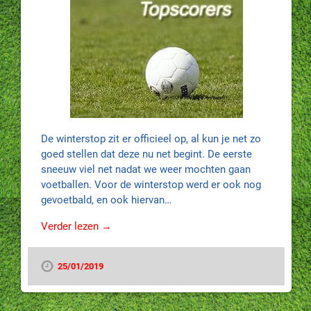
De winterstop zit er officieel op, al kun je net zo
goed stellen dat deze nu net begint. De eerste
sneeuw viel net nadat we weer mochten gaan
voetballen. Voor de winterstop werd er ook nog
gevoetbald, en ook hiervan…
Verder lezen →
25/01/2019