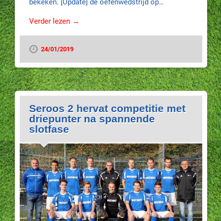
bekeken. [Update] de oefenwedstrijd op…
Verder lezen →
24/01/2019
Seroos 2 hervat competitie met
driepunter na spannende
slotfase