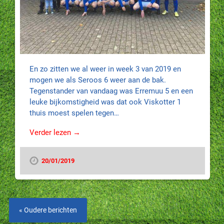
En zo zitten we al weer in week 3 van 2019 en
mogen we als Seroos 6 weer aan de bak.
Tegenstander van vandaag was Erremuu 5 en een
leuke bijkomstigheid was dat ook Viskotter 1
thuis moest spelen tegen…
Verder lezen →
20/01/2019
« Oudere berichten