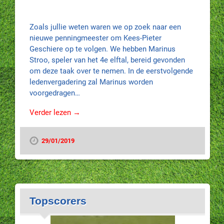
Zoals jullie weten waren we op zoek naar een
nieuwe penningmeester om Kees-Pieter
Geschiere op te volgen. We hebben Marinus
Stroo, speler van het 4e elftal, bereid gevonden
om deze taak over te nemen. In de eerstvolgende
ledenvergadering zal Marinus worden
voorgedragen…
Verder lezen →
29/01/2019
Topscorers